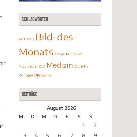
n
Schlagwörter
Bild-des-
7Artisans
Monats
Covid-19
EOS M5
rer
Medizin
Fraunhofer IGD
Objektiv
Röntgen
Ultraschall
Beiträge
August 2026
r
M
D
M
D
F
S
S
1
2
uf
3
4
5
6
7
8
9