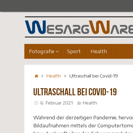
Zum
Inhalt
springen
Zum
Fotografie
Sport
Health
Inhalt
springen
Startseite
Health
Ultraschall bei Covid-19
Ultraschall bei Covid-19
6. Februar 2021
Health
Während der derzeitigen Pandemie, hervor
Bildaufnahmen mittels der Computertomog