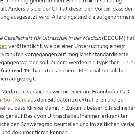
Erkrankung geben können. Ein noch nicht so häufig
l. Anders als bei der CT hat dieser den Vorteil, dass der
hlung ausgesetzt wird. Allerdings sind die aufgenommene
 Gesellschaft für Ultraschall in der Medizin
(DEGUM) hat
gen
veröffentlicht, wie bei einer Untersuchung eines/r
Erkrankten vorgegangen auf möglichst standardisierte
gangen werden soll. Zudem werden die typischen – in ih
für Covid-19 charakteristischen – Merkmale in solchen
en aufgezeigt.
 Merkmale versuchen wir mit einer am Fraunhofer IGD
en Software
aus den Bilddaten zu extrahieren und zu
el ist, dass Kliniker damit in Zukunft besser, d.h. schnelle
ssiger auf Basis von Ultraschallaufnahmen erkrankter
che den Schweregrad beurteilen und im zeitlichen Verla
 und dokumentieren können.