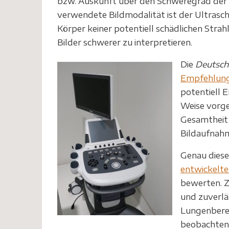
bzw. Auskunft über den Schweregrad der 
verwendete Bildmodalität ist der Ultraschal
Körper keiner potentiell schädlichen Stra
Bilder schwerer zu interpretieren.
Die
Deutsche
Empfehlun
potentiell 
Weise vorge
Gesamtheit 
Bildaufnahm
Genau diese
entwickelt
bewerten. Zi
und zuverlä
Lungenberei
beobachten