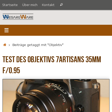
Zum
Suche
Startseite
Über mich
Kontakt
Suchen
Inhalt
nach:
springen
Startseite
Beiträge getaggt mit "Objektiv"
Test des Objektivs 7Artisans 35mm
f/0.95