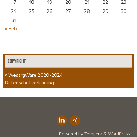
17
18
19
20
21
22
23
24
25
26
27
28
29
30
31
« Feb.
Copyright
WesargWare 2020-2024
©
Datenschutzerklärung
Powered by
Tempera
&
WordPress.