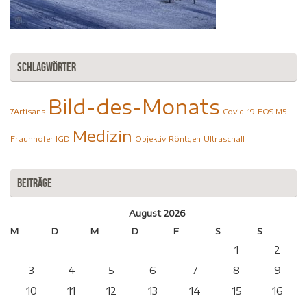
Schlagwörter
Bild-des-Monats
7Artisans
Covid-19
EOS M5
Medizin
Fraunhofer IGD
Objektiv
Röntgen
Ultraschall
Beiträge
August 2026
M
D
M
D
F
S
S
1
2
3
4
5
6
7
8
9
10
11
12
13
14
15
16