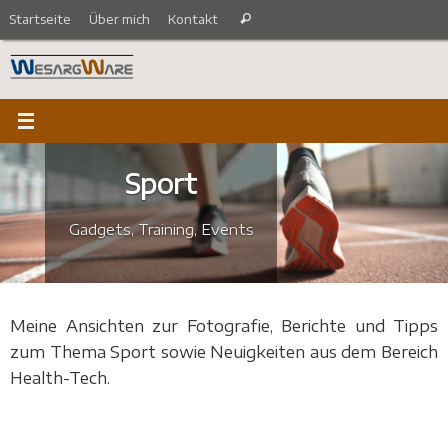
Zum
Suche
Startseite
Über mich
Kontakt
Suchen
Inhalt
nach:
springen
Sport
Gadgets, Training, Events
Meine Ansichten zur Fotografie, Berichte und Tipps
zum Thema Sport sowie Neuigkeiten aus dem Bereich
Health-Tech.